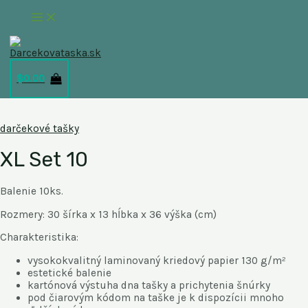
Preskočiť
Main
na
Menu
obsah
$
0.00
darčekové tašky
XL Set 10
Balenie 10ks.
Rozmery: 30 šírka x 13 hĺbka x 36 výška (cm)
Charakteristika:
vysokokvalitný laminovaný kriedový papier 130 g/m²
estetické balenie
kartónová výstuha dna tašky a prichytenia šnúrky
pod čiarovým kódom na taške je k dispozícii mnoho